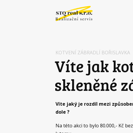
KOTVENÍ ZÁBRADLÍ BOŘISLAVKA
Víte jak ko
skleněné z
Víte jaký je rozdíl mezi způsob
dole ?
Na této akci to bylo 80.000,- Kč b