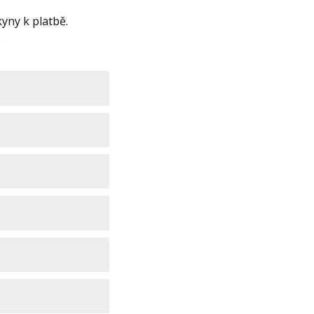
yny k platbě.
.