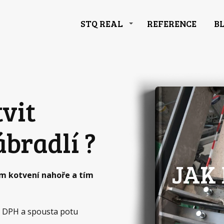
STQ REAL
REFERENCE
B
tvit
ábradlí ?
JAK 
em kotvení nahoře a tím
ez DPH a spousta potu